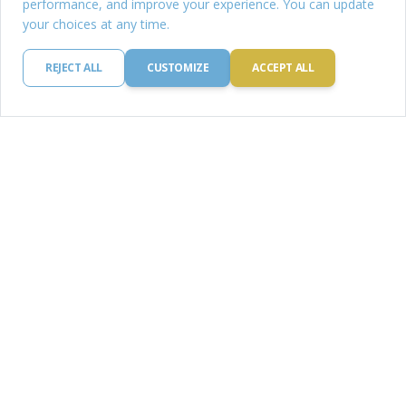
performance, and improve your experience. You can update
your choices at any time.
REJECT ALL
CUSTOMIZE
ACCEPT ALL
Kokosmilch
Protein: 2.3 g
Kohlenhydrate: 5.5 g
Kalorien: 2.3 kcal
Fett: 2.3 mg
Eisen: 2.3 g
MEHR ERFAHREN