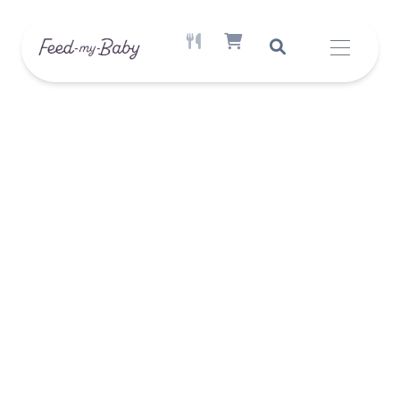
AKTIVE MAHLZEIT VERFÜGBAR
SHOPPING CART ITEM COUNT