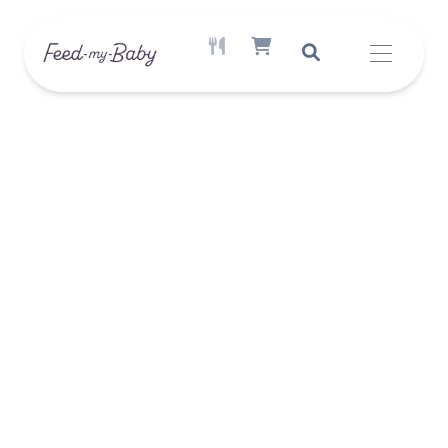
AKTIVE MAHLZEIT VERFÜGBAR
SHOPPING CART ITEM COUNT