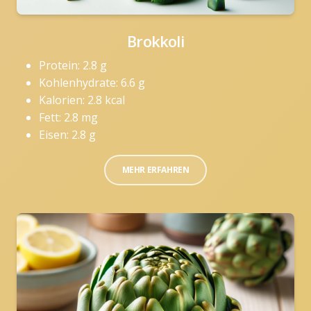
Brokkoli
Protein: 2.8 g
Kohlenhydrate: 6.6 g
Kalorien: 2.8 kcal
Fett: 2.8 mg
Eisen: 2.8 g
MEHR ERFAHREN